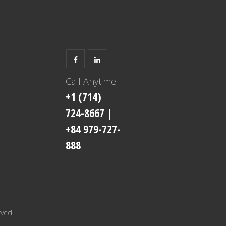
Call Anytime
+1 (714)
724-8667
|
+84 979-727-
888
rved.