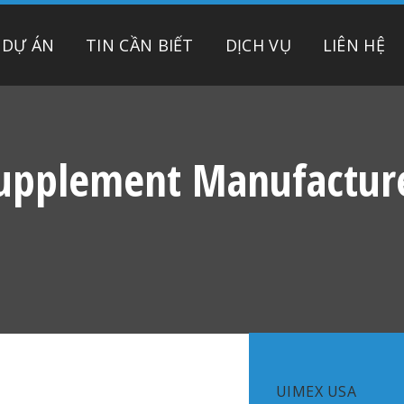
DỰ ÁN
TIN CẦN BIẾT
DỊCH VỤ
LIÊN HỆ
upplement Manufactur
UIMEX USA