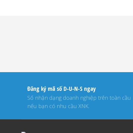
Đăng ký mã số D-U-N-S ngay
Số nhận dạng doanh nghiệp trên toàn cầu
nếu bạn có nhu cầu XNK.