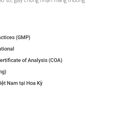
 hồ sơ, giấy chứng nhận mang thương
actices (GMP)
tional
rtificate of Analysis (COA)
ng)
iệt Nam tại Hoa Kỳ