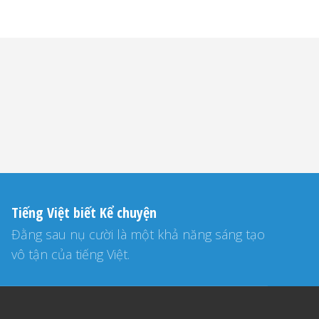
Tiếng Việt biết Kể chuyện
Đằng sau nụ cười là một khả năng sáng tạo
vô tận của tiếng Việt.