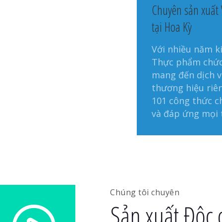
Chuyên sản xuất
tại Hoa Kỳ
Với nhiều năm k
Thực phẩm chức 
mang đến dịch v
thương hiệu riê
101 công thức c
và đáp ứng mọi 
Chúng tôi chuyên
Sản xuất Độc