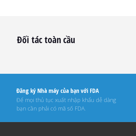
Đối tác toàn cầu
Đăng ký Nhà máy của bạn với FDA
Để mọi thủ tục xuất nhập khẩu dễ dàng
bạn cần phải có mã số FDA.