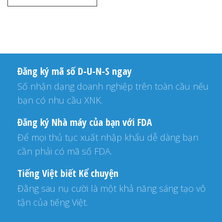
Đăng ký mã số D-U-N-S ngay
Số nhận dạng doanh nghiệp trên toàn cầu nếu
bạn có nhu cầu XNK.
Đăng ký Nhà máy của bạn với FDA
Để mọi thủ tục xuất nhập khẩu dễ dàng bạn
cần phải có mã số FDA.
Tiếng Việt biết Kể chuyện
Đằng sau nụ cười là một khả năng sáng tạo vô
tận của tiếng Việt.